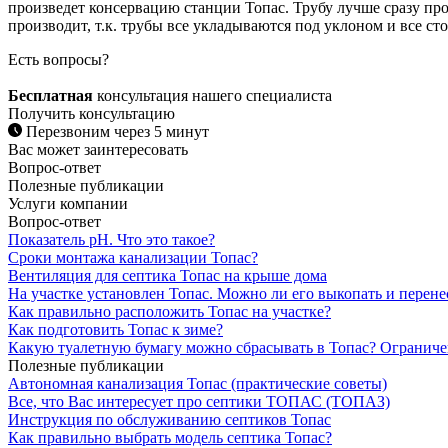
произведет консервацию станции Топас. Трубу лучше сразу про
производит, т.к. трубы все укладываются под уклоном и все сто
Есть вопросы?
Бесплатная
консультация нашего специалиста
Получить консультацию
Перезвоним через 5 минут
Вас может заинтересовать
Вопрос-ответ
Полезные публикации
Услуги компании
Вопрос-ответ
Показатель рН. Что это такое?
Сроки монтажа канализации Топас?
Вентиляция для септика Топас на крыше дома
На участке установлен Топас. Можно ли его выкопать и перене
Как правильно расположить Топас на участке?
Как подготовить Топас к зиме?
Какую туалетную бумагу можно сбрасывать в Топас? Ограниче
Полезные публикации
Автономная канализация Топас (практические советы)
Все, что Вас интересует про септики ТОПАС (ТОПАЗ)
Инструкция по обслуживанию септиков Топас
Как правильно выбрать модель септика Топас?