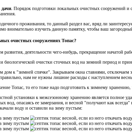
 дачи
. Порядок подготовки локальных очистных сооружений и 
анения.
одичного проживания, то данный раздел вас, вряд ли заинтересу
имо внимательно изучить данную памятку, чтобы ваш загородный
льных очистных сооружениях Топас?
 развития, деятельности чего-нибудь, прекращение начатой рабо
ии биологической очистки сточных вод на зимний период и прин
м дом к "зимней спячке". Закрываем окна ставнями, отключаем 
е правильно, нам не нужны лишние расходы с наступлением весн
ение Топас, то его тоже надо подготовить к зимнему хранению, 
тной установки к межсезонному хранению является полное удале
ых вод, опасаясь ее замерзания, и весной "получают как всегда"
ткачали воду и оставили на зиму пустым: