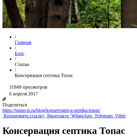
/
Главная
/
Блог
/
Статьи
/
Консервация септика Топас
31849
просмотров
6 апреля 2017
Поделиться
https://topas-ts.ru/blog/konservatsiya-septika-topas/
Копировать ссылку
Вконтакте
WhatsApp
Telegram
Viber
Консервация септика Топас