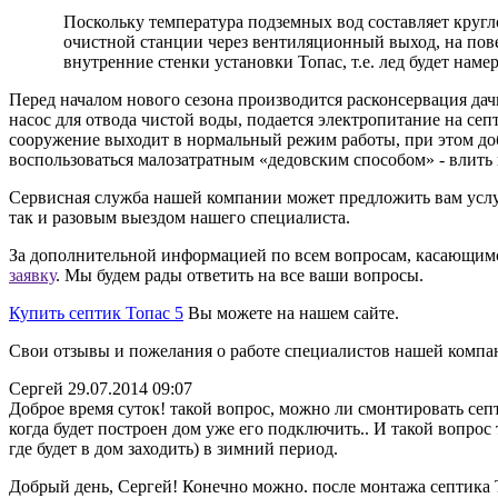
Поскольку температура подземных вод составляет кругло
очистной станции через вентиляционный выход, на пове
внутренние стенки установки Топас, т.е. лед будет наме
Перед началом нового сезона производится расконсервация дач
насос для отвода чистой воды, подается электропитание на септ
сооружение выходит в нормальный режим работы, при этом доб
воспользоваться малозатратным «дедовским способом» - влит
Сервисная служба нашей компании может предложить вам услу
так и разовым выездом нашего специалиста.
За дополнительной информацией по всем вопросам, касающим
заявку
. Мы будем рады ответить на все ваши вопросы.
Купить септик Топас 5
Вы можете на нашем сайте.
Свои отзывы и пожелания о работе специалистов нашей комп
Сергей 29.07.2014 09:07
Доброе время суток! такой вопрос, можно ли смонтировать септ
когда будет построен дом уже его подключить.. И такой вопрос 
где будет в дом заходить) в зимний период.
Добрый день, Сергей! Конечно можно. после монтажа септика Т