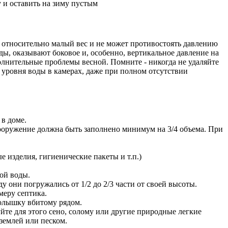
ет относительно малый вес и не может противостоять давлению
ды, оказывают боковое и, особенно, вертикальное давление на
ополнительные проблемы весной. Помните - никогда не удаляйте
 уровня воды в камерах, даже при полном отсутствии
в доме.
ооружение должна быть заполнено минимум на 3/4 объема. При
 изделия, гигиенические пакеты и т.п.)
ой воды.
у они погружались от 1/2 до 2/3 части от своей высоты.
меру септика.
колышку вбитому рядом.
уйте для этого сено, солому или другие природные легкие
землей или песком.