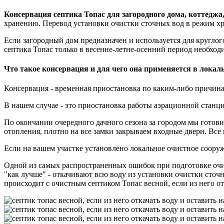
Консервация септика Топас для загородного дома, коттеджа,
хранению. Перевод установки очистки сточных вод в режим хр
Если загородный дом предназначен и используется для круглог
септика Топас только в весенне-летне-осенний период необход
Что такое консервация и для чего она применяется в лока
Консервация - временная приостановка по каким-либо причинам
В нашем случае - это приостановка работы аэрационной станц
По окончании очередного дачного сезона за городом мы готови
отопления, плотно на все замки закрываем входные двери. Вс
Если на вашем участке установлено локальное очистное сооруж
Одной из самых распространенных ошибок при подготовке очис
"как лучше" - откачивают всю воду из установки очистки сточн
происходит с очистным септиком Топас весной, если из него о