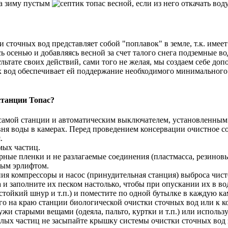
и сточных вод представляет собой "поплавок" в земле, т.к. име
 осенью и добавляясь весной за счет талого снега подземные во
ультате своих действий, сами того не желая, мы создаем себе д
х вод обеспечивает ей поддержание необходимого минимального
станции Топас?
амой станции и автоматическим выключателем, установленным 
ня воды в камерах. Перед проведением консервации очистное с
.
мых частиц.
ные пленки и не разлагаемые соединения (пластмасса, резиновые
ным эрлифтом.
ия компрессоры и насос (принудительная станция) выброса чист
и заполните их песком настолько, чтобы при опускании их в вод
тойкий шнур и т.п.) и поместите по одной бутылке в каждую ка
его на краю станции биологической очистки сточных вод или к 
жи старыми вещами (одеяла, пальто, куртки и т.п.) или использ
лых частиц не засыпайте крышку системы очистки сточных вод 