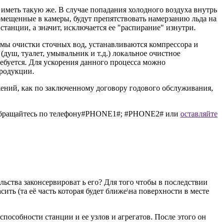
т иметь такую же. В случае попадания холодного воздуха внутрь
омещенные в камеры, будут препятствовать намерзанию льда на
 станции, а значит, исключается ее "распирание" изнутри.
темы очистки сточных вод, устанавливаются компрессора и
(душ, туалет, умывальник и т.д.) локальное очистное
ебуется. Для ускорения данного процесса можно
продукции.
ений, как по заключенному договору годового обслуживания,
, обращайтесь по телефону#PHONE1#; #PHONE2# или
оставляйте
льства законсервироват ь его? Для того чтобы в последствии
ить (та её часть которая будет ближе\на поверхности в месте
особности станции и ее узлов и агрегатов. После этого он