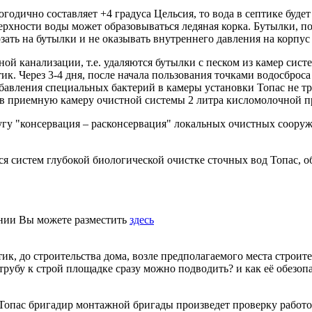
годично составляет +4 градуса Цельсия, то вода в септике буде
рхности воды может образовываться ледяная корка. Бутылки, п
рзать на бутылки и не оказывать внутреннего давления на корпус
ной канализации, т.е. удаляются бутылки с песком из камер сис
ик. Через 3-4 дня, после начала пользования точками водосброса 
авления специальных бактерий в камеры установки Топас не тр
ь в приемную камеру очистной системы 2 литра кисломолочной 
гу "консервация – расконсервация" локальных очистных сооруж
ся систем глубокой биологической очистке сточных вод Топас
ании Вы можете разместить
здесь
ик, до строительства дома, возле предполагаемого места строите
трубу к строй площадке сразу можно подводить? и как её обезопас
опас бригадир монтажной бригады произведет проверку работосп