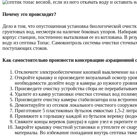
Почему это происходит?
Дело в том, что опустошенная установка биологической очистк
грунтовых вод, несмотря на наличие боковых упоров. Набираясь
корпус станции, постепенно выталкивая ее из котлована. В рез
воду из септика Топас. Самоконтроль системы очистки сточны
поступающих стоков.
Как самостоятельно произвести консервацию аэрационной 
Отключите электрообеспечение кнопкой выключение на с
Откройте крышку и произведите визуальный осмотр уров
необходимости долейте воду в камеры до нужного уровня
Произведите очистку устройства сбора не перерабатывае
Удалите из камер установки очистки сточных вод полимер
Произведите очистку камеры стабилизатора ила встроен
Демонтируйте из отсеков локального очистного сооружен
Приготовьте 5 пластиковых бутылок емкостью 1,5-2 литра 
Привяжите к горлышку каждой из бутылок веревку (водос
Свяжите концы веревок (шнура) в один узел и укрепите 
Закройте крышку очистной установки и утеплите ее снару
материалы. Во избежание попадания внутрь септика тяже