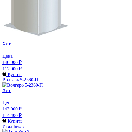
Хит
Цена
140 000 ₽
112 000 ₽
Купить
Волгарь 5-2360-П
Хит
Цена
143 000 ₽
114 400 ₽
Купить
Итал Био 7