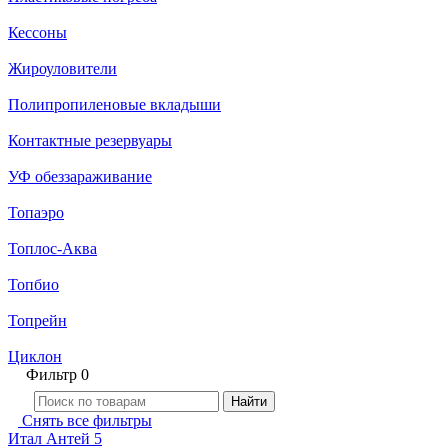
Кессоны
Жироуловители
Полипропиленовые вкладыши
Контактные резервуары
УФ обеззараживание
Топаэро
Топлос-Аква
Топбио
Топрейн
Циклон
Фильтр
0
Найти
Снять все фильтры
Итал Антей 5