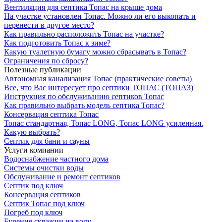
Вентиляция для септика Топас на крыше дома
На участке установлен Топас. Можно ли его выкопать и
перенести в другое место?
Как правильно расположить Топас на участке?
Как подготовить Топас к зиме?
Какую туалетную бумагу можно сбрасывать в Топас?
Ограничения по сбросу?
Полезные публикации
Автономная канализация Топас (практические советы)
Все, что Вас интересует про септики ТОПАС (ТОПАЗ)
Инструкция по обслуживанию септиков Топас
Как правильно выбрать модель септика Топас?
Консервация септика Топас
Топас стандартная, Топас LONG, Топас LONG усиленная.
Какую выбрать?
Септик для бани и сауны
Услуги компании
Водоснабжение частного дома
Системы очистки воды
Обслуживание и ремонт септиков
Септик под ключ
Консервация септиков
Септик Топас под ключ
Погреб под ключ
Бурение скважин на воду