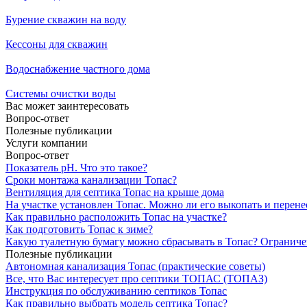
Бурение скважин на воду
Кессоны для скважин
Водоснабжение частного дома
Системы очистки воды
Вас может заинтересовать
Вопрос-ответ
Полезные публикации
Услуги компании
Вопрос-ответ
Показатель рН. Что это такое?
Сроки монтажа канализации Топас?
Вентиляция для септика Топас на крыше дома
На участке установлен Топас. Можно ли его выкопать и перене
Как правильно расположить Топас на участке?
Как подготовить Топас к зиме?
Какую туалетную бумагу можно сбрасывать в Топас? Ограниче
Полезные публикации
Автономная канализация Топас (практические советы)
Все, что Вас интересует про септики ТОПАС (ТОПАЗ)
Инструкция по обслуживанию септиков Топас
Как правильно выбрать модель септика Топас?