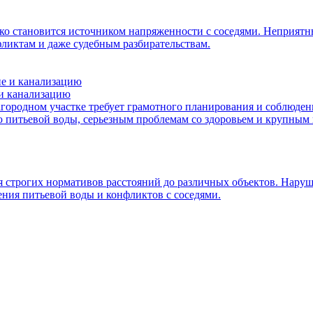
едко становится источником напряженности с соседями. Неприят
ликтам и даже судебным разбирательствам.
 и канализацию
агородном участке требует грамотного планирования и соблюде
ю питьевой воды, серьезным проблемам со здоровьем и крупным
я строгих нормативов расстояний до различных объектов. Нару
ния питьевой воды и конфликтов с соседями.